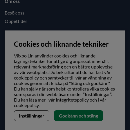
Om oss
Besök oss
Öppettider
Följ oss gärna!
Cookies och liknande tekniker
Facebook
Instagram
Växbo Lin använder cookies och liknande
lagringstekniker för att ge dig anpassat innehåll,
relevant marknadsföring och en bättre upplevelse
Säker shopping!
av vår webbplats. Du bekräftar att du har läst vår
cookiepolicy och samtycker till vår användning av
cookies genom att klicka på "Stäng och godkänn".
Du kan själv när som helst kontrollera vilka cookies
som sparas i din webbläsare under ”Inställningar”.
Du kan läsa mer i vår
Integritetspolicy
och i vår
cookiepolicy
.
Inställningar
Godkänn och stäng
Copyright © Växbo Lin AB.
Vi använder cookies - läs mer här
Växbo Lin AB, Växbo 3041, 821 95 Bollnäs