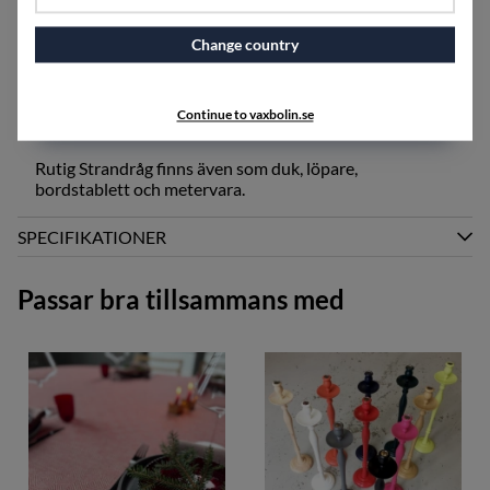
dragkedja i botten för att komma åt innerkudden.
Innerkudde ingår EJ i priset, utan köpes till separat om
Change country
så önskas.
Kuddar i mönstret Rutig Strandråg finns i
Continue to vaxbolin.se
storlekarna 50x50cm och 40x70cm.
Rutig Strandråg finns även som duk, löpare,
bordstablett och metervara.
SPECIFIKATIONER
Passar bra tillsammans med