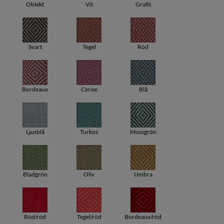
Oblekt
Vit
Grafit
Svart
Tegel
Röd
Bordeaux
Cerise
Blå
Ljusblå
Turkos
Mossgrön
Bladgrön
Oliv
Umbra
Röd/röd
Tegel/röd
Bordeaux/röd