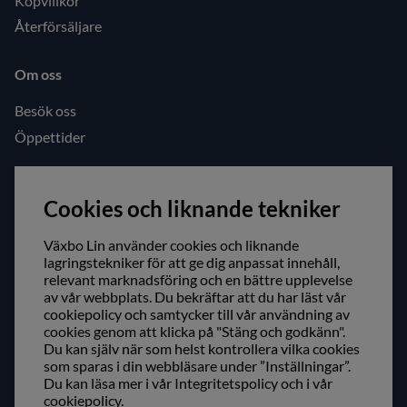
Köpvillkor
Återförsäljare
Om oss
Besök oss
Öppettider
Följ oss gärna!
Cookies och liknande tekniker
Facebook
Instagram
Växbo Lin använder cookies och liknande
lagringstekniker för att ge dig anpassat innehåll,
relevant marknadsföring och en bättre upplevelse
Säker shopping!
av vår webbplats. Du bekräftar att du har läst vår
cookiepolicy och samtycker till vår användning av
cookies genom att klicka på "Stäng och godkänn".
Du kan själv när som helst kontrollera vilka cookies
som sparas i din webbläsare under ”Inställningar”.
Du kan läsa mer i vår
Integritetspolicy
och i vår
cookiepolicy
.