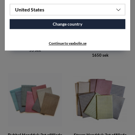
United States
Change country
Sytråd polyester
Bubbel Badhandduk 2st
Continue to vaxbolin.se
ofållade
55 sek
1650 sek
Bubbel Handduk 2st ofållade
Storm Handduk 2st ofållade