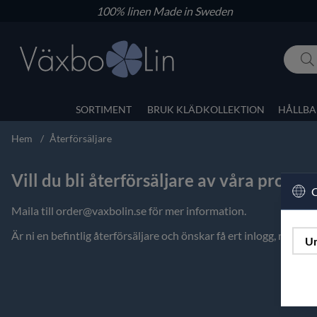
100% linen
Made in Sweden
SORTIMENT
BRUK KLÄDKOLLEKTION
HÅLLBA
Hem
Återförsäljare
Vill du bli återförsäljare av våra produk
C
Maila till
order@vaxbolin.se
för mer information.
Är ni en befintlig återförsäljare och önskar få ert inlogg, maila
Un