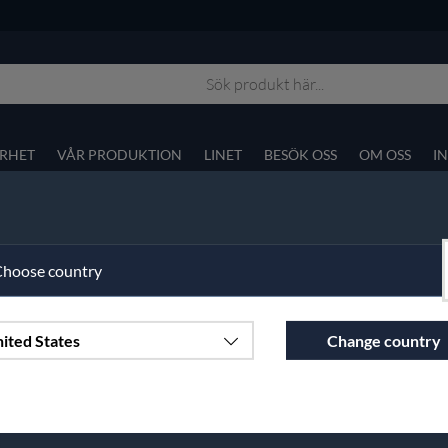
RHET
VÅR PRODUKTION
LINET
BESÖK OSS
OM OSS
I
ter?
hoose country
 order@vaxbolin.se
ited States
Change country
Continue to vaxbolin.se