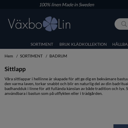
100% linen
Made in Sweden
SORTIMENT
BRUK KLÄDKOLLEKTION
HÅLLBA
Hem
SORTIMENT
BADRUM
Sittlapp
Våra sittlappar i hellinne är skapade för att ge dig en bekvämare bast
den varma laven, torkar snabbt och blir en naturlig del av din badrit
badhandduk i linne för att fullända känslan av både tradition och lyx. Si
användbara i bastun som på utflykten eller i trädgården.
Produkter