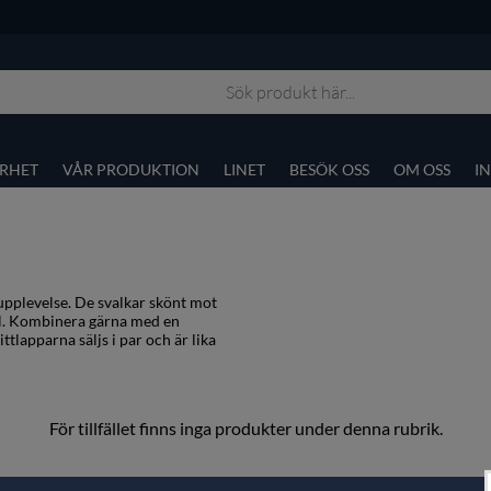
RHET
VÅR PRODUKTION
LINET
BESÖK OSS
OM OSS
I
uupplevelse. De svalkar skönt mot
ual. Kombinera gärna med en
ttlapparna säljs i par och är lika
För tillfället finns inga produkter under denna rubrik.