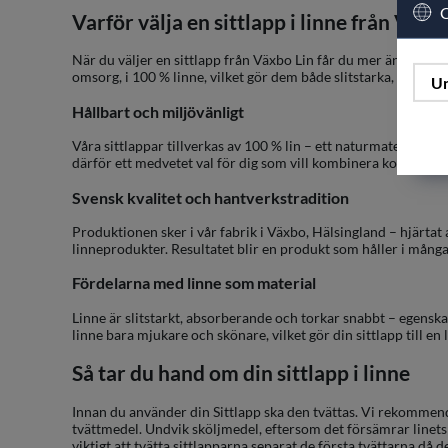
C
Varför välja en sittlapp i linne från Växb
När du väljer en sittlapp från Växbo Lin får du mer än en prak
omsorg, i 100 % linne, vilket gör dem både slitstarka, miljövän
Un
Hållbart och miljövänligt
Våra sittlappar tillverkas av 100 % lin – ett naturmaterial so
därför ett medvetet val för dig som vill kombinera komfort
Svensk kvalitet och hantverkstradition
Produktionen sker i vår fabrik i Växbo, Hälsingland – hjärtat
linneprodukter. Resultatet blir en produkt som håller i många
Fördelarna med linne som material
Linne är slitstarkt, absorberande och torkar snabbt – egenska
linne bara mjukare och skönare, vilket gör din sittlapp till en 
Så tar du hand om din sittlapp i linne
Innan du använder din Sittlapp ska den tvättas. Vi rekommende
tvättmedel. Undvik sköljmedel, eftersom det försämrar linets 
viktigt att tvätta sittlapparna separat de första tvättarna då 