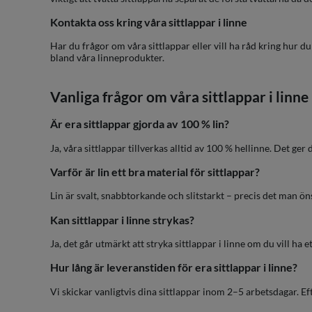
Kontakta oss kring våra sittlappar i linne
Har du frågor om våra sittlappar eller vill ha råd kring hur du
bland våra linneprodukter.
Vanliga frågor om våra sittlappar i linne
Är era sittlappar gjorda av 100 % lin?
Ja, våra sittlappar tillverkas alltid av 100 % hellinne. Det ger
Varför är lin ett bra material för sittlappar?
Lin är svalt, snabbtorkande och slitstarkt – precis det man ön
Kan sittlappar i linne strykas?
Ja, det går utmärkt att stryka sittlappar i linne om du vill h
Hur lång är leveranstiden för era sittlappar i linne?
Vi skickar vanligtvis dina sittlappar inom 2–5 arbetsdagar. Ef