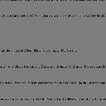
 bäst tar hand om dem? Kontakta oss gärna via telefon, e-post eller besök v
 dem sin unika struktur, slitstyrka och naturliga känsla.
skar i en sittlapp för bastun. Dessutom är materialet naturligt smutsavvisa
a ett slätare utseende. Många uppskattar dock den naturliga strukturen som
tersom de tillverkas i vår fabrik i Växbo får du alltid en svenskproducerad