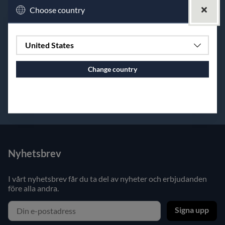
Våra ledord, gediget, personligt och nyskapande, genomsyrar
Choose country
allt vi gör. Vi strävar efter att erbjuda gedigna produkter,
skapa personliga relationer med våra kunder och vara
nyskapande i vår design och affärsstrategi.
United States
Vi är här för att inspirera er, hjälpa er och svara på era frågor.
Varmt välkomna till vår värld av kreativitet och passion för
Change country
lin och textil.
Continue to vaxbolin.se
Nyhetsbrev
I vårt nyhetsbrev får du ta del av nyheter och erbjudanden
före alla andra.
Signa upp