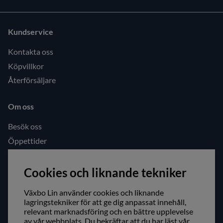
Kundservice
Kontakta oss
Köpvillkor
Återförsäljare
Om oss
Besök oss
Öppettider
Följ oss gärna!
Cookies och liknande tekniker
Facebook
Växbo Lin använder cookies och liknande
Instagram
lagringstekniker för att ge dig anpassat innehåll,
relevant marknadsföring och en bättre upplevelse
Säker shopping!
av vår webbplats. Du bekräftar att du har läst vår