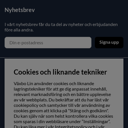
Nyhetsbrev
I vårt nyhetsbrev får du ta del av nyheter och erbjudanden
före alla andra.
Signa upp
Kundservice
Cookies och liknande tekniker
Kontakta oss
Växbo Lin använder cookies och liknande
Köpvillkor
lagringstekniker för att ge dig anpassat innehåll,
relevant marknadsföring och en bättre upplevelse
Återförsäljare
av vår webbplats. Du bekräftar att du har läst vår
cookiepolicy och samtycker till vår användning av
cookies genom att klicka på "Stäng och godkänn".
Om oss
Du kan själv när som helst kontrollera vilka cookies
som sparas i din webbläsare under ”Inställningar”.
Besök oss
Du kan läsa mer i vår
Integritetspolicy
och i vår