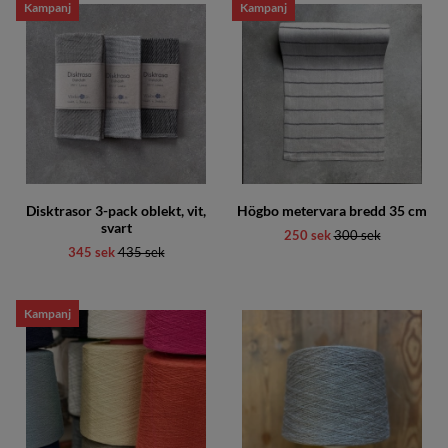
Kampanj
Kampanj
Disktrasor 3-pack oblekt, vit,
Högbo metervara bredd 35 cm
svart
250 sek
Ordinarie pris:
300 sek
345 sek
Ordinarie pris:
435 sek
Kampanj