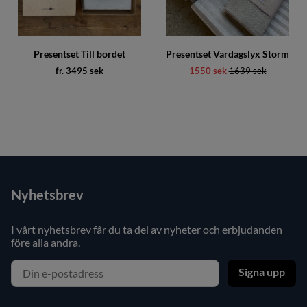
Presentset Till bordet
Presentset Vardagslyx Storm
fr. 3495 sek
1550 sek
Ordinarie pris:
1639 sek
Nyhetsbrev
I vårt nyhetsbrev får du ta del av nyheter och erbjudanden
före alla andra.
Signa upp