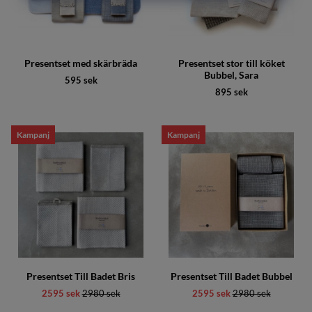
Presentset med skärbräda
Presentset stor till köket
Bubbel, Sara
595 sek
895 sek
Kampanj
Kampanj
Presentset Till Badet Bris
Presentset Till Badet Bubbel
2595 sek
Ordinarie pris:
2980 sek
2595 sek
Ordinarie pris:
2980 sek