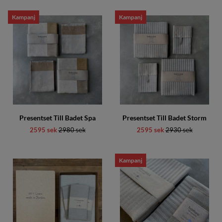
Kampanj
Kampanj
Presentset Till Badet Spa
Presentset Till Badet Storm
2595 sek
Ordinarie pris:
2980 sek
2595 sek
Ordinarie pris:
2930 sek
Kampanj