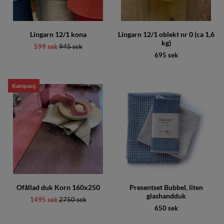
Lingarn 12/1 kona
Lingarn 12/1 oblekt nr 0 (ca 1,6
kg)
599 sek
Ordinarie pris:
945 sek
695 sek
Kampanj
Ofållad duk Korn 160x250
Presentset Bubbel, liten
glashandduk
1495 sek
Ordinarie pris:
2750 sek
650 sek