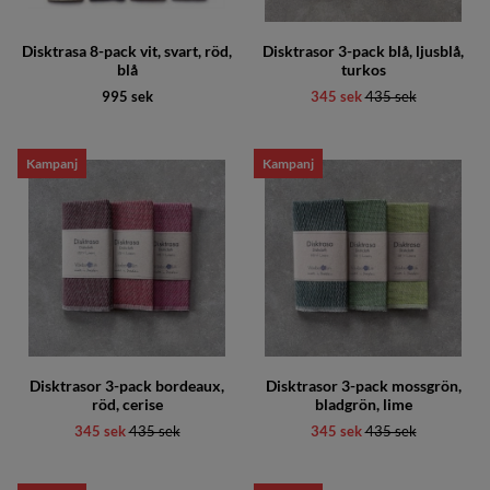
Disktrasa 8-pack vit, svart, röd,
Disktrasor 3-pack blå, ljusblå,
blå
turkos
995 sek
345 sek
Ordinarie pris:
435 sek
Kampanj
Kampanj
Disktrasor 3-pack bordeaux,
Disktrasor 3-pack mossgrön,
röd, cerise
bladgrön, lime
345 sek
Ordinarie pris:
435 sek
345 sek
Ordinarie pris:
435 sek