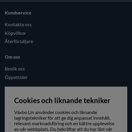
Kundservice
Kontakta oss
Köpvillkor
Återförsäljare
Om oss
Besök oss
Öppettider
Följ oss gärna!
Cookies och liknande tekniker
Facebook
Instagram
Växbo Lin använder cookies och liknande
lagringstekniker för att ge dig anpassat innehåll,
relevant marknadsföring och en bättre upplevelse
Säker shopping!
av vår webbplats. Du bekräftar att du har läst vår