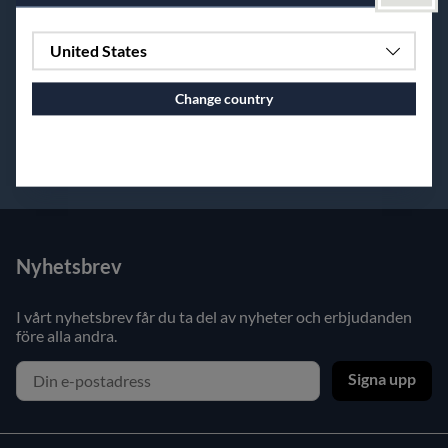
uppskatta hantverket bakom. Och kanske till och med
glädjen i att skapa dem själv.
United States
BRUK är inte skapat för att följa modet.
BRUK är skapat för att brukas, älskas och leva länge.
Change country
Continue to vaxbolin.se
Nyhetsbrev
I vårt nyhetsbrev får du ta del av nyheter och erbjudanden
före alla andra.
Signa upp