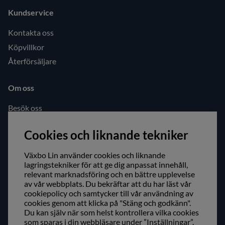
Kundservice
Kontakta oss
Köpvillkor
Återförsäljare
Om oss
Besök oss
Öppettider
Cookies och liknande tekniker
Följ oss gärna!
Växbo Lin använder cookies och liknande
Facebook
lagringstekniker för att ge dig anpassat innehåll,
relevant marknadsföring och en bättre upplevelse
Instagram
av vår webbplats. Du bekräftar att du har läst vår
cookiepolicy och samtycker till vår användning av
cookies genom att klicka på "Stäng och godkänn".
Säker shopping!
Du kan själv när som helst kontrollera vilka cookies
som sparas i din webbläsare under ”Inställningar”.