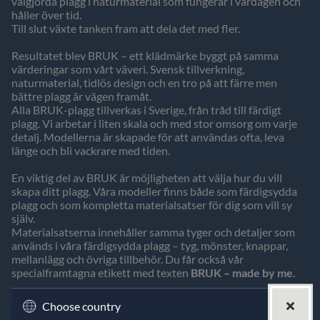
välgjorda plagg i naturmaterial som fungerar i vardagen och
håller över tid.
Till slut växte tanken fram att dela det med fler.
Resultatet blev BRUK – ett klädmärke byggt på samma
värderingar som vårt väveri. Svensk tillverkning,
naturmaterial, tidlös design och en tro på att färre men
bättre plagg är vägen framåt.
Alla BRUK-plagg tillverkas i Sverige, från tråd till färdigt
plagg. Vi arbetar i liten skala och med stor omsorg om varje
detalj. Modellerna är skapade för att användas ofta, leva
länge och bli vackrare med tiden.
En viktig del av BRUK är möjligheten att välja hur du vill
skapa ditt plagg. Våra modeller finns både som färdigsydda
plagg och som kompletta materialsatser för dig som vill sy
själv.
Materialsatserna innehåller samma tyger och detaljer som
används i våra färdigsydda plagg – tyg, mönster, knappar,
mellanlägg och övriga tillbehör. Du får också vår
specialframtagna etikett med texten
BRUK – made by me.
Vi hoppas att BRUK kan inspirera till ett mer medvetet sätt
Choose country
att tänka kring kläder. Att veta var de kommer ifrån. Att