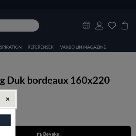
NSPIRATION
REFERENSER
VÄXBO LIN MAGAZINE
åg Duk bordeaux 160x220
önster
Bevaka