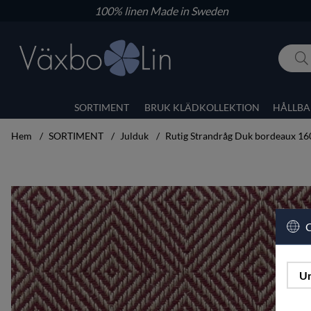
100% linen
Made in Sweden
SORTIMENT
BRUK KLÄDKOLLEKTION
HÅLLBA
Hem
SORTIMENT
Julduk
Rutig Strandråg Duk bordeaux 1
Produktbilder Rutig Strandråg Duk bordeaux 160x220
C
Un