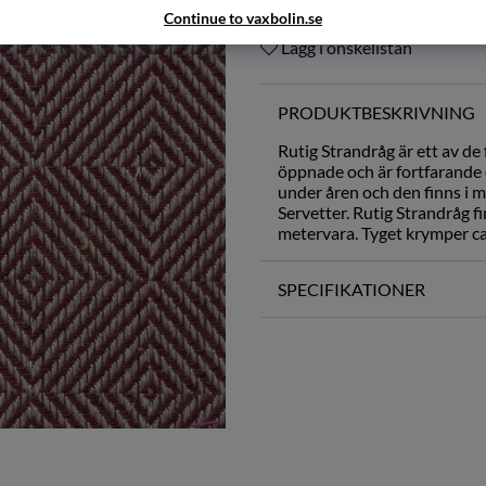
Continue to vaxbolin.se
Lägg i önskelistan
PRODUKTBESKRIVNING
Rutig Strandråg är ett av d
öppnade och är fortfarande en
under åren och den finns i 
Servetter. Rutig Strandråg f
metervara. Tyget krymper ca 
SPECIFIKATIONER