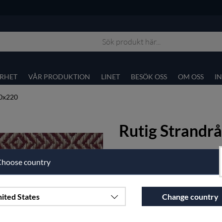
RHET
VÅR PRODUKTION
LINET
BESÖK OSS
OM OSS
I
60x220
Rutig Strandr
En klassisk
linneduk
i gåsögam
hoose country
Artnr:
34-9-160x220
2950
sek
ited States
Change country