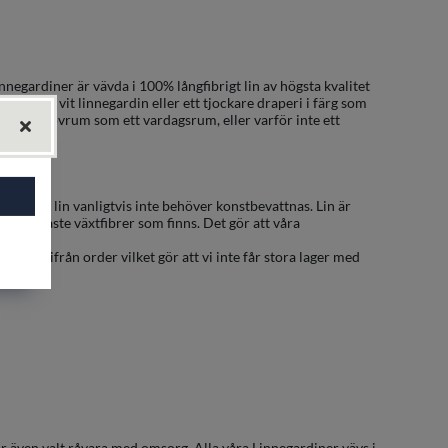
innegardiner är vävda i 100% långfibrigt lin av högsta kvalitet
r vacker vit linnegardin eller ett tjockare draperi i färg som
fint i ett sovrum som ett vardagsrum, eller varför inte ett
 gör att lin vanligtvis inte behöver konstbevattnas. Lin är
e starkaste växtfibrer som finns. Det gör att våra
ner.
äver utifrån order vilket gör att vi inte får stora lager med
ar även valt råvara med omsorg. Alla våra Linnegardiner vävs i