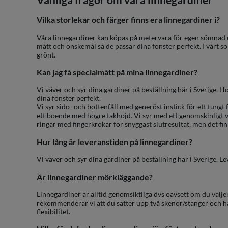
Vilka storlekar och färger finns era linnegardiner i?
Våra linnegardiner kan köpas på metervara för egen sömnad el
mått och önskemål så de passar dina fönster perfekt. I vårt so
grönt.
Kan jag få specialmått på mina linnegardiner?
Vi väver och syr dina gardiner på beställning här i Sverige. 
dina fönster perfekt.
Vi syr sido- och bottenfåll med generöst instick för ett tungt f
ett boende med högre takhöjd. Vi syr med ett genomskinligt 
ringar med fingerkrokar för snyggast slutresultat, men det fi
Hur lång är leveranstiden på linnegardiner?
Vi väver och syr dina gardiner på beställning här i Sverige. 
Är linnegardiner mörkläggande?
Linnegardiner är alltid genomsiktliga dvs oavsett om du välje
rekommenderar vi att du sätter upp två skenor/stänger och ha
flexibilitet.