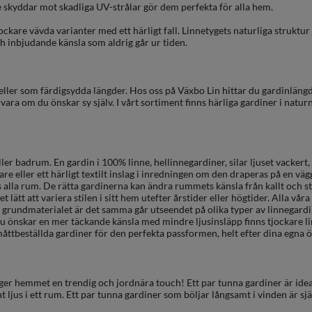
 skyddar mot skadliga UV-strålar gör dem perfekta för alla hem.
tjockare vävda varianter med ett härligt fall. Linnetygets naturliga struktu
h inbjudande känsla som aldrig går ur tiden.
ler som färdigsydda längder. Hos oss på Växbo Lin hittar du gardinlängde
ra om du önskar sy själv. I vårt sortiment finns härliga gardiner i naturnä
ler badrum. En gardin i 100% linne, hellinnegardiner, silar ljuset vackert
e eller ett härligt textilt inslag i inredningen om den draperas på en väg
ts alla rum. De rätta gardinerna kan ändra rummets känsla från kallt och st
t lätt att variera stilen i sitt hem utefter årstider eller högtider. Alla våra
att grundmaterialet är det samma går utseendet på olika typer av linnegardin
du önskar en mer täckande känsla med mindre ljusinsläpp finns tjockare l
 måttbeställda gardiner för den perfekta passformen, helt efter dina egna 
er hemmet en trendig och jordnära touch! Ett par tunna gardiner är idealis
nt ljus i ett rum. Ett par tunna gardiner som böljar långsamt i vinden är 