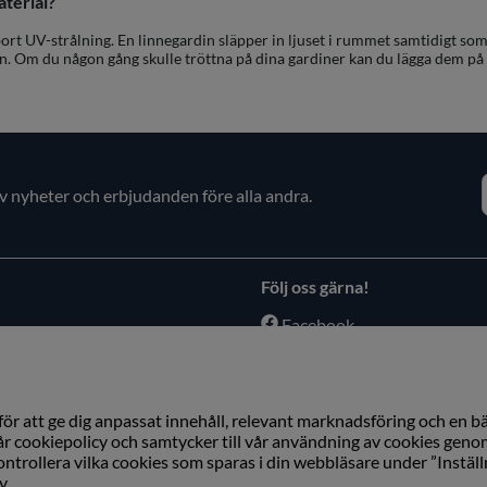
aterial?
 bort UV-strålning. En linnegardin släpper in ljuset i rummet samtidigt so
lin. Om du någon gång skulle tröttna på dina gardiner kan du lägga dem på
av nyheter och erbjudanden före alla andra.
Följ oss gärna!
Facebook
Instagram
ör att ge dig anpassat innehåll, relevant marknadsföring och en b
vår cookiepolicy och samtycker till vår användning av cookies geno
ontrollera vilka cookies som sparas i din webbläsare under ”Inställ
Copyright © Växbo Lin AB.
Vi använder cookies - läs mer här
y
.