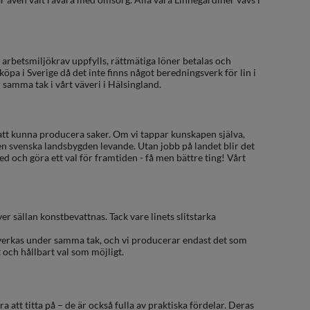
tt arbetsmiljökrav uppfylls, rättmätiga löner betalas och
t köpa i Sverige då det inte finns något beredningsverk för lin i
r samma tak i vårt väveri i Hälsingland.
 att kunna producera saker. Om vi tappar kunskapen själva,
 den svenska landsbygden levande. Utan jobb på landet blir det
ed och göra ett val för framtiden - få men bättre ting! Vårt
 sällan konstbevattnas. Tack vare linets slitstarka
illverkas under samma tak, och vi producerar endast det som
 och hållbart val som möjligt.
 att titta på – de är också fulla av praktiska fördelar. Deras