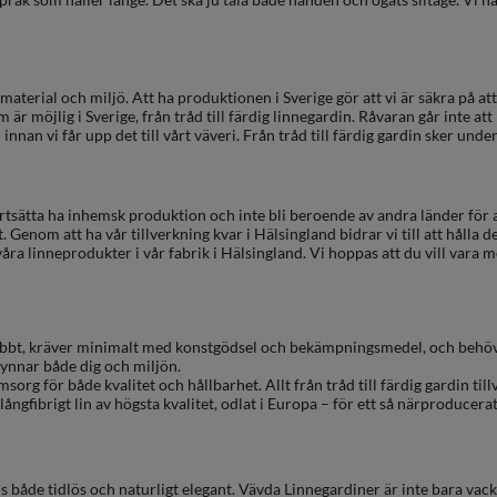
a, material och miljö. Att ha produktionen i Sverige gör att vi är säkra på a
m är möjlig i Sverige, från tråd till färdig linnegardin. Råvaran går inte at
nnan vi får upp det till vårt väveri. Från tråd till färdig gardin sker unde
fortsätta ha inhemsk produktion och inte bli beroende av andra länder för
. Genom att ha vår tillverkning kvar i Hälsingland bidrar vi till att hålla
åra linneprodukter i vår fabrik i Hälsingland. Vi hoppas att du vill vara m
snabbt, kräver minimalt med konstgödsel och bekämpningsmedel, och behöver
gynnar både dig och miljön.
sorg för både kvalitet och hållbarhet. Allt från tråd till färdig gardin t
ngfibrigt lin av högsta kvalitet, odlat i Europa – för ett så närproducerat
s både tidlös och naturligt elegant. Vävda Linnegardiner är inte bara vackra