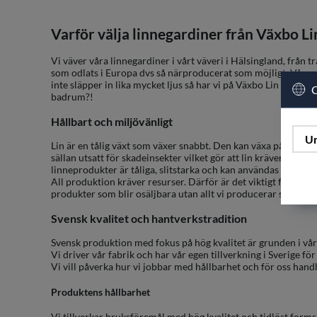
Varför välja linnegardiner från Växbo Li
Vi väver våra linnegardiner i vårt väveri i Hälsingland, från t
som odlats i Europa dvs så närproducerat som möjligt. Våra gar
inte släpper in lika mycket ljus så har vi på Växbo Lin linnegar
C
badrum?!
Hållbart och miljövänligt
Un
Lin är en tålig växt som växer snabbt. Den kan växa på näringsf
sällan utsatt för skadeinsekter vilket gör att lin kräver mind
linneprodukter är tåliga, slitstarka och kan användas länge. E
All produktion kräver resurser. Därför är det viktigt för oss a
produkter som blir osäljbara utan allt vi producerar säljer vi.
Svensk kvalitet och hantverkstradition
Svensk produktion med fokus på hög kvalitet är grunden i vår 
Vi driver vår fabrik och har vår egen tillverkning i Sverige för
Vi vill påverka hur vi jobbar med hållbarhet och för oss handl
Produktens hållbarhet
Vi tillverkar bruksföremål med hög kvalitet och tidlöst forms