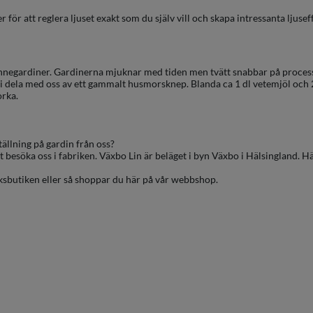
ör att reglera ljuset exakt som du själv vill och skapa intressanta ljuseff
nnegardiner. Gardinerna mjuknar med tiden men tvätt snabbar på process
i dela med oss av ett gammalt husmorsknep. Blanda ca 1 dl vetemjöl och 2
orka.
ällning på gardin från oss?
 besöka oss i fabriken. Växbo Lin är beläget i byn Växbo i Hälsingland. Hä
ksbutiken eller så shoppar du här på vår webbshop.