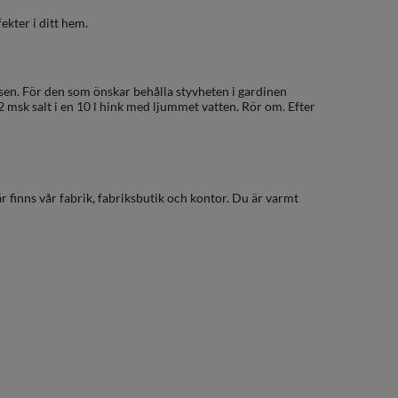
ekter i ditt hem.
en. För den som önskar behålla styvheten i gardinen
 msk salt i en 10 l hink med ljummet vatten. Rör om. Efter
r finns vår fabrik, fabriksbutik och kontor. Du är varmt