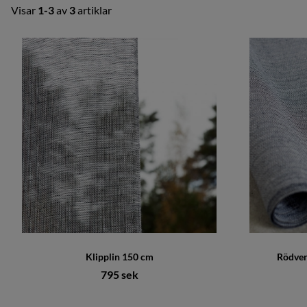
Visar
1-3
av
3
artiklar
Produkter
Klipplin 150 cm
Rödven
795 sek