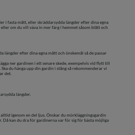
r i fasta mått, eller skräddarsydda längder efter dina egna
, eller om du vill väva in mer färg i hemmet såsom blått och
ydda längder efter dina egna mått och önskemål så de passar
ägga ner gardinen i ett senare skede, exempelvis vid flytt till
. Ska du hänga upp din gardin i stång så rekommenderar vi
ar det.
darsydda längder.
e alltid igenom en del ljus. Önskar du mörkläggningsgardin
Då kan du dra för gardinerna var för sig för bästa möjliga