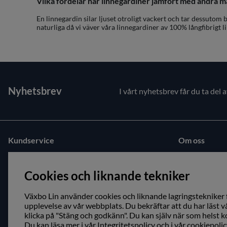
Vilka fördelar har linnegardiner jämfört med andra m
En linnegardin silar ljuset otroligt vackert och tar dessutom
naturliga då vi väver våra linnegardiner av 100% långfibrigt 
Nyhetsbrev
I vårt nyhetsbrev får du ta del 
Kundservice
Om oss
Kontakta oss
Besök oss
Cookies och liknande tekniker
Köpvillkor
Öppettider
Återförsäljare
Växbo Lin använder cookies och liknande lagringstekniker f
upplevelse av vår webbplats. Du bekräftar att du har läst 
klicka på "Stäng och godkänn". Du kan själv när som helst k
Du kan läsa mer i vår
Integritetspolicy
och i vår
cookiepolic