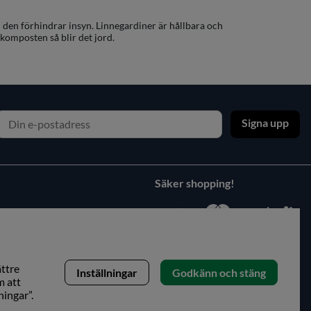
m den förhindrar insyn. Linnegardiner är hållbara och
 komposten så blir det jord.
Signa upp
Säker shopping!
ättre
Inställningar
Godkänn och stäng
m att
ningar”.