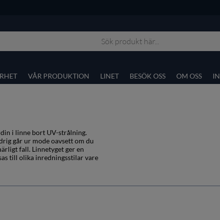
RHET
VÅR PRODUKTION
LINET
BESÖK OSS
OM OSS
I
din i linne bort UV-strålning.
aldrig går ur mode oavsett om du
rligt fall. Linnetyget ger en
 till olika inredningsstilar vare