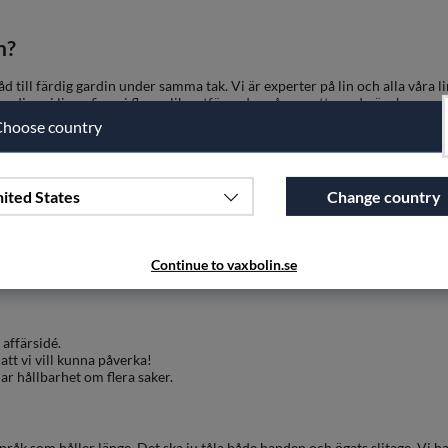
n?
råd till färdig gardin under samma tak. Vi är experter på lin och alla våra l
diner i linne finns i flera olika utföranden så oavsett om du önskar en ski
dinen för dig. En naturlig linnegardin går aldrig ur tiden, och passar lika 
hoose country
ited States
Change country
attiga jordar och odlas i länder med ganska regnigt och svalt klimat vilket
re konstgödsel och bekämpningsmedel än till exempel bomull. Lin är en av d
tt linne som vårdas väl kan hålla länge och ärvas och användas i generatio
tt producera ansvarsfullt och att allt material kommer till användning. Vi v
Continue to vaxbolin.se
 Hållbart och miljövänligt, precis som vi på Växbo Lin vill ha det!
affärsidé.
 att vi vill kunna påverka!
ar hållbarhet om flera saker.
pråk som håller länge. Det ska ju tåla både handen och ögats slitage. Vi h