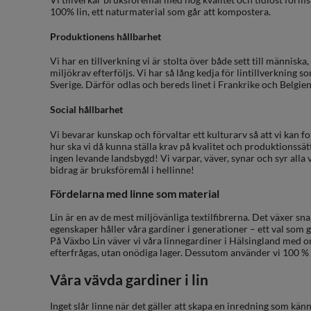
100% lin, ett naturmaterial som går att kompostera.
Produktionens hållbarhet
Vi har en tillverkning vi är stolta över både sett till människ
miljökrav efterföljs. Vi har så lång kedja för lintillverkning so
Sverige. Därför odlas och bereds linet i Frankrike och Belgien i
Social hållbarhet
Vi bevarar kunskap och förvaltar ett kulturarv så att vi kan 
hur ska vi då kunna ställa krav på kvalitet och produktionssätt
ingen levande landsbygd! Vi varpar, väver, synar och syr alla v
bidrag är bruksföremål i hellinne!
Fördelarna med linne som material
Lin är en av de mest miljövänliga textilfibrerna. Det växer 
egenskaper håller våra gardiner i generationer – ett val som 
På Växbo Lin väver vi våra linnegardiner i Hälsingland med om
efterfrågas, utan onödiga lager. Dessutom använder vi 100 % lå
Våra vävda gardiner i lin
Inget slår linne när det gäller att skapa en inredning som känn