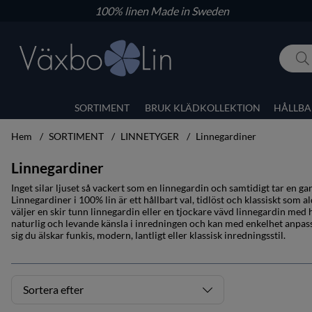
100% linen
Made in Sweden
SORTIMENT
BRUK KLÄDKOLLEKTION
HÅLLBA
Hem
SORTIMENT
LINNETYGER
Linnegardiner
Linnegardiner
Inget silar ljuset så vackert som en linnegardin och samtidigt tar en gar
Linnegardiner i 100% lin är ett hållbart val, tidlöst och klassiskt som 
väljer en skir tunn linnegardin eller en tjockare vävd linnegardin med hä
naturlig och levande känsla i inredningen och kan med enkelhet anpassas
sig du älskar funkis, modern, lantligt eller klassisk inredningsstil.
Sortera efter