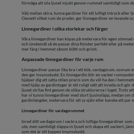
förmåga att sila ljuset mjukt genom rummet samtidigt som de
Välj mellan skira, tunna gardiner för ett luftigt intryck eller 
Oavsett vilket rum de pryder, ger linnegardiner en levande oc
Linnegardiner i olika storlekar och färger
Våra linnegardiner kan köpas på metervara för egen sömnad el
och önskemål så de passar dina fönster perfekt eller på meterva
mer färg i hemmet såsom blått och grönt.
Anpassade linnegardiner för varje rum
Linnegardiner passar lika bra i ett kök, vardagsrum, sovrum el
den ger insynsskydd. En linnegardin blir en vacker rumsavdelar
hjälper dig att sätta stilen precis som du vill ha den i hemme
med hjälp av gardintyger är ett roligt sätt att inreda och gör de
ljuset strilas fint genom de olika strukturerna i tyget. Trots 
har vi tunna linnegardiner med stort ljusinsläpp, medan om 
gardinlängder, metervara för att sy själv eller kanske ett par
Linnegardiner för vardagsrummet
Inred ditt vardagsrum i vackra och luftiga linnegardiner som g
ute, men samtidigt släppa in ljuset och skapa ett vackert, jäm
som det är ett toppen insynsskydd.