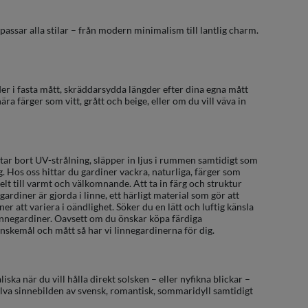
r passar alla stilar – från modern minimalism till lantlig charm.
r i fasta mått, skräddarsydda längder efter dina egna mått
ra färger som vitt, grått och beige, eller om du vill väva in
, tar bort UV-strålning, släpper in ljus i rummen samtidigt som
g. Hos oss hittar du gardiner vackra, naturliga, färger som
elt till varmt och välkomnande. Att ta in färg och struktur
 gardiner är gjorda i linne, ett härligt material som gör att
er att variera i oändlighet. Söker du en lätt och luftig känsla
innegardiner. Oavsett om du önskar köpa färdiga
önskemål och mått så har vi linnegardinerna för dig.
ka när du vill hålla direkt solsken – eller nyfikna blickar –
själva sinnebilden av svensk, romantisk, sommaridyll samtidigt