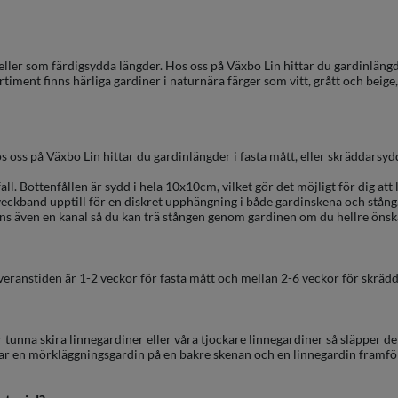
ler som färdigsydda längder. Hos oss på Växbo Lin hittar du gardinlängde
rtiment finns härliga gardiner i naturnära färger som vitt, grått och beige
Hos oss på Växbo Lin hittar du gardinlängder i fasta mått, eller skräddars
all. Bottenfållen är sydd i hela 10x10cm, vilket gör det möjligt för dig att l
veckband upptill för en diskret upphängning i både gardinskena och stång
nns även en kanal så du kan trä stången genom gardinen om du hellre önsk
Leveranstiden är 1-2 veckor för fasta mått och mellan 2-6 veckor för skräd
r tunna skira linnegardiner eller våra tjockare linnegardiner så släpper d
r en mörkläggningsgardin på en bakre skenan och en linnegardin framför. 