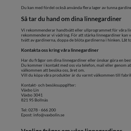
Du kan med fördel också använda flera lager av tunna gardiner f
Så tar du hand om dina linnegardiner
Vi rekommenderar handtvätt eller ullprogrammet för våra li
rekommenderar vi vädring. För att stärka linnegardiner kan v
tvätt av gardinerna, doppa de blöta gardinerna i hinken. Låt t
Kontakta oss kring våra linnegardiner
Har du frågor om dina linnegardiner eller önskar göra en best
Du kommer i kontakt med oss via telefon, mail eller genom att
välkommen att besöka oss, året om.
Vill du köpa våra produkter är du varmt välkommen till fabri
Kontakt- och besöksuppgifter:
Växbo Lin
Växbo 3041
821 95 Bollnäs
Tel:
0278 - 666 200
Epost:
info@vaxbolin.se
Vanliga frågor om våra linnegardiner