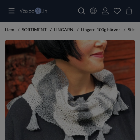
Hem
SORTIMENT
LINGARN
Lingarn 100g härvor
Sticks
Produktbilder Stickset Rund randig sjal