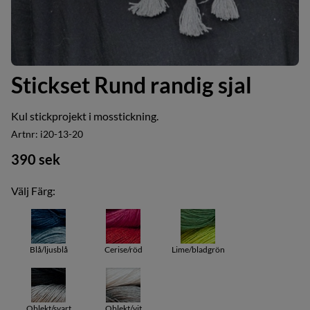
Stickset Rund randig sjal
Kul stickprojekt i mosstickning.
Artnr:
i20-13-20
390
sek
Välj Färg:
Blå/ljusblå
Cerise/röd
Lime/bladgrön
Oblekt/svart
Oblekt/vit