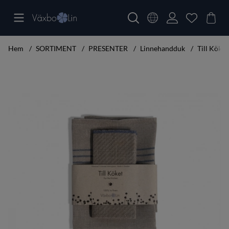
Hem
SORTIMENT
PRESENTER
Linnehandduk
Till Köket
Produktbilder Till Köket Sara blå