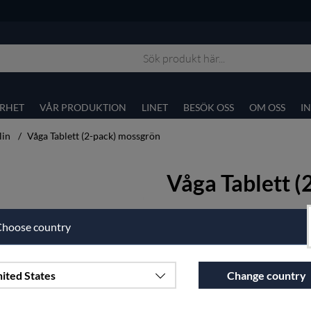
RHET
VÅR PRODUKTION
LINET
BESÖK OSS
OM OSS
I
lin
Våga Tablett (2-pack) mossgrön
Våga Tablett 
Oslagbart lättskötta bordstable
hoose country
Stryk- & Mangelfri.
Se här för vårt övriga sortime
Artnr:
500-6-50x35
ited States
Change country
599
sek