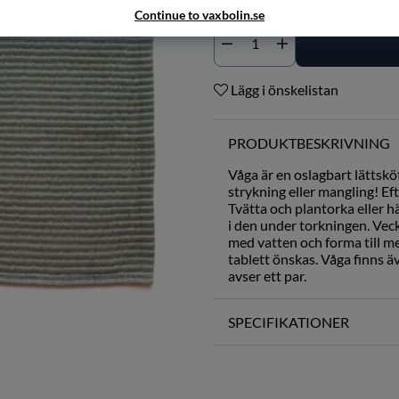
Continue to vaxbolin.se
Lägg i önskelistan
PRODUKTBESKRIVNING
Våga är en oslagbart lättsk
strykning eller mangling! Eft
Tvätta och plantorka eller h
i den under torkningen. Veck
med vatten och forma till me
tablett önskas. Våga finns 
avser ett par.
SPECIFIKATIONER