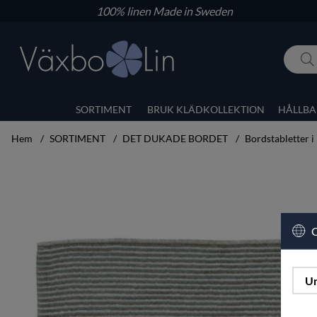
100% linen
Made in Sweden
SORTIMENT
BRUK KLÄDKOLLEKTION
HÅLLBA
Hem
SORTIMENT
DET DUKADE BORDET
Bordstabletter i 
Produktbilder Våga Tablett (2-pack) mossgrön
C
Un