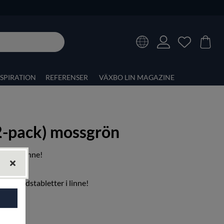
NSPIRATION
REFERENSER
VÄXBO LIN MAGAZINE
(2-pack) mossgrön
tter i linne!
nt av
bordstabletter i linne
!