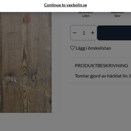
Continue to vaxbolin.se
Liten
Stor
Antal
Lägg i önskelistan
PRODUKTBESKRIVNING
Tomtar gjord av häcklat lin.