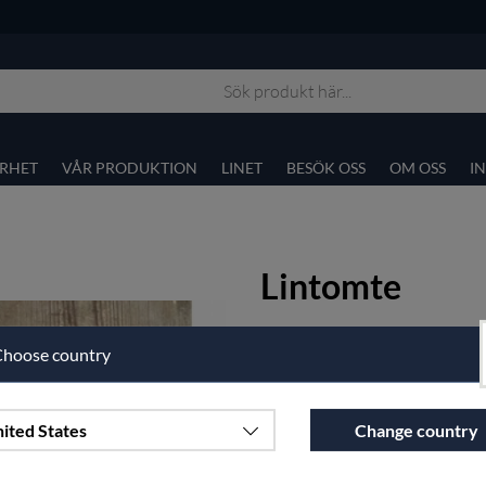
RHET
VÅR PRODUKTION
LINET
BESÖK OSS
OM OSS
I
Lintomte
Fina lintomtar i olika storlekar.
hoose country
Artnr:
lintomteliten
135
sek
ited States
Change country
Välj Färg: