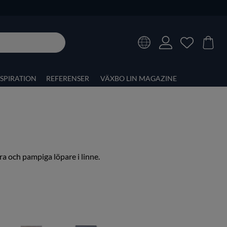
NSPIRATION
REFERENSER
VÄXBO LIN MAGAZINE
kra och pampiga
löpare i linne
.