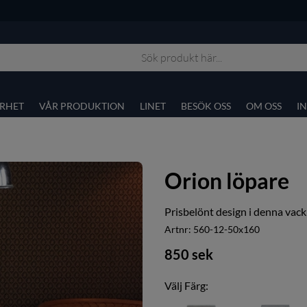
RHET
VÅR PRODUKTION
LINET
BESÖK OSS
OM OSS
I
Orion löpare
Prisbelönt design i denna vac
Artnr:
560-12-50x160
850
sek
Välj Färg: