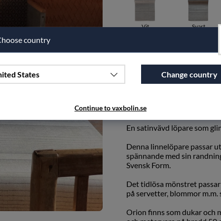
Vit
Svart
hoose country
Antal
ited States
Change country
Lägg i önskelistan
Continue to vaxbolin.se
PRODUKTBESKRIVNING
En satinvävd löpare som gli
Denna linnelöpare passar utm
spännande med sin randning
Svensk Form.
Det tidlösa mönstret passar 
på servetter, blommor m.m. 
Orion finns som dukar och 