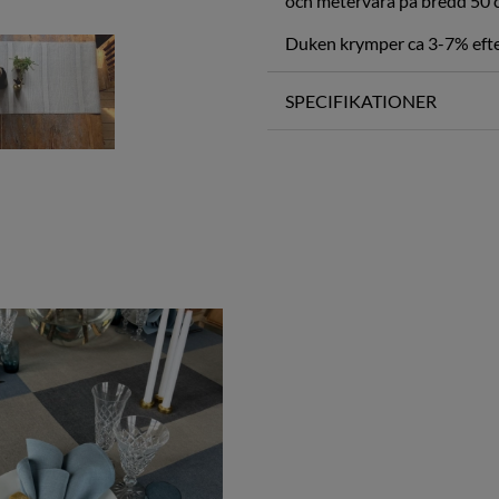
och metervara på bredd 50 
Duken krymper ca 3-7% efter
SPECIFIKATIONER