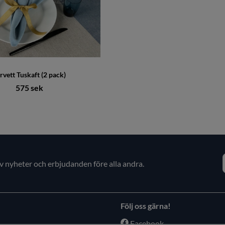
rvett Tuskaft (2 pack)
575 sek
av nyheter och erbjudanden före alla andra.
Följ oss gärna!
Facebook