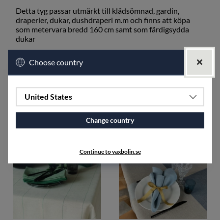
Detta tyg passar utmärkt till klädsömnad, gardin,
draperier, dukar, dushdraperi m.m och finns att köpa
som metervara bredd 160 cm samt som färdigsydda
dukar
Tyget krymper ca 5-7 % efter tvätt.
Choose country
SPECIFIKATIONER
United States
Passar bra tillsammans med
Change country
Continue to vaxbolin.se