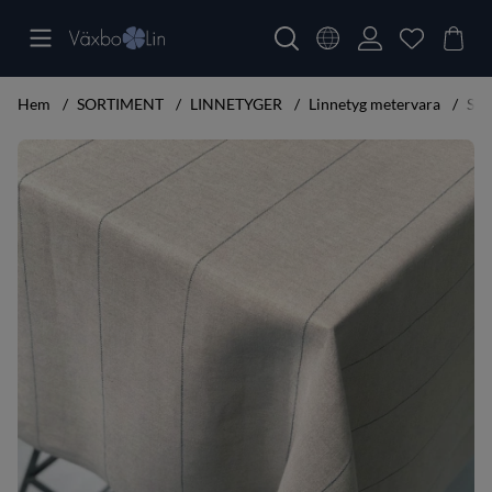
Hem
SORTIMENT
LINNETYGER
Linnetyg metervara
Str
Produktbilder Strå Metervara bredd 160 cm