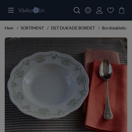
Hem
SORTIMENT
DET DUKADE BORDET
Bordstabletter i 
Produktbilder Våga Tablett (2-pack)