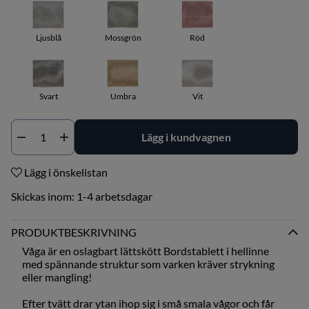
Ljusblå
Mossgrön
Röd
Svart
Umbra
Vit
Lägg i kundvagnen
Antal
Lägg i önskelistan
Skickas inom:
1-4 arbetsdagar
PRODUKTBESKRIVNING
Våga är en oslagbart lättskött Bordstablett i hellinne
med spännande struktur som varken kräver strykning
eller mangling!
Efter tvätt drar ytan ihop sig i små smala vågor och får