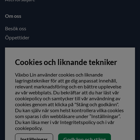
Om oss
Besök oss
Öppettider
Följ oss gärna!
Cookies och liknande tekniker
Facebook
Instagram
Växbo Lin använder cookies och liknande
lagringstekniker för att ge dig anpassat innehåll,
relevant marknadsföring och en bättre upplevelse
Säker shopping!
av vår webbplats. Du bekräftar att du har läst vår
cookiepolicy och samtycker till vår användning av
cookies genom att klicka på "Stäng och godkänn".
Du kan själv när som helst kontrollera vilka cookies
som sparas i din webbläsare under ”Inställningar”.
Du kan läsa mer i vår
Integritetspolicy
och i vår
cookiepolicy
.
Inställningar
Godkänn och stäng