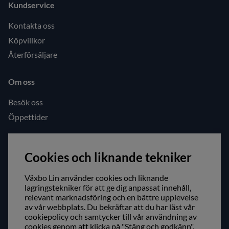
Kundservice
Kontakta oss
Köpvillkor
Återförsäljare
Om oss
Besök oss
Öppettider
Följ oss gärna!
Cookies och liknande tekniker
Facebook
Instagram
Växbo Lin använder cookies och liknande
lagringstekniker för att ge dig anpassat innehåll,
relevant marknadsföring och en bättre upplevelse
Säker shopping!
av vår webbplats. Du bekräftar att du har läst vår
cookiepolicy och samtycker till vår användning av
cookies genom att klicka på "Stäng och godkänn".