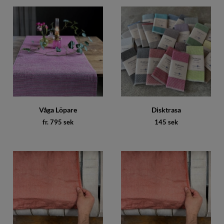
Våga Löpare
Disktrasa
fr. 795 sek
145 sek