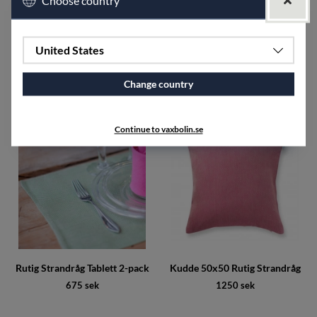
Choose country
United States
Servett Tuskaft (2 pack)
Järvsöstake
575 sek
fr. 550 sek
Change country
Continue to vaxbolin.se
Rutig Strandråg Tablett 2-pack
Kudde 50x50 Rutig Strandråg
675 sek
1250 sek