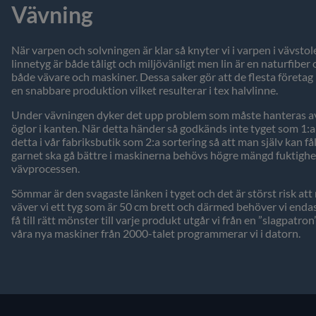
Vävning
När varpen och solvningen är klar så knyter vi i varpen i vävstole
linnetyg är både tåligt och miljövänligt men lin är en naturfibe
både vävare och maskiner. Dessa saker gör att de flesta företag 
en snabbare produktion vilket resulterar i tex halvlinne.
Under vävningen dyker det upp problem som måste hanteras av v
öglor i kanten. När detta händer så godkänds inte tyget som 1:a 
detta i vår fabriksbutik som 2:a sortering så att man själv kan få
garnet ska gå bättre i maskinerna behövs högre mängd fuktighet i
vävprocessen.
Sömmar är den svagaste länken i tyget och det är störst risk att
väver vi ett tyg som är 50 cm brett och därmed behöver vi endast f
få till rätt mönster till varje produkt utgår vi från en ”slagpat
våra nya maskiner från 2000-talet programmerar vi i datorn.