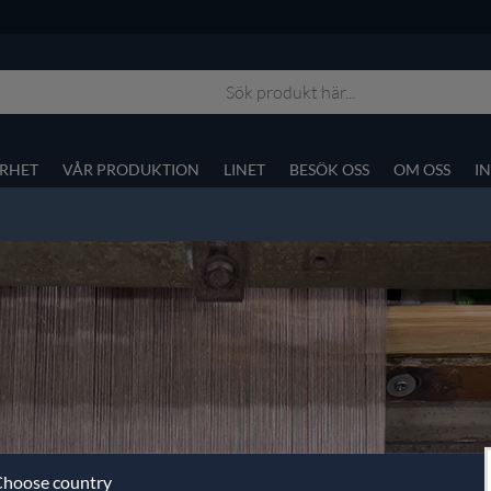
RHET
VÅR PRODUKTION
LINET
BESÖK OSS
OM OSS
I
hoose country