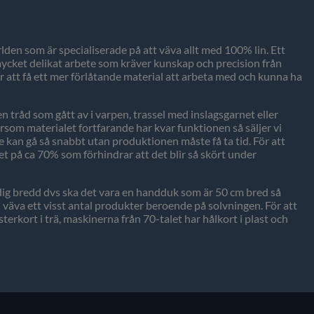
ärlden som är specialiserade på att väva allt med 100% lin. Ett
 mycket delikat arbete som kräver kunskap och precision från
ör att få ett mer förlåtande material att arbeta med och kunna ha
råd som gått av i varpen, trassel med inslagsgarnet eller
rsom materialet fortfarande har kvar funktionen så säljer vi
nte kan gå så snabbt utan produktionen måste få ta tid. För att
et på ca 70% som förhindrar att det blir så skört under
ärdig bredd dvs ska det vara en handduk som är 50 cm bred så
 vi väva ett visst antal produkter beroende på solvningen. För att
terkort i trä, maskinerna från 70-talet har hålkort i plast och