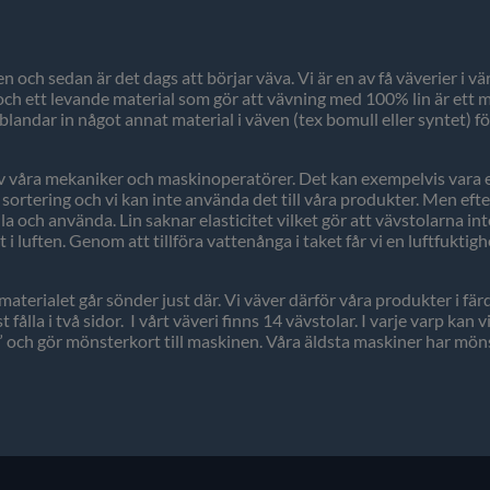
n och sedan är det dags att börjar väva. Vi är en av få väverier i v
r och ett levande material som gör att vävning med 100% lin är ett
blandar in något annat material i väven (tex bomull eller syntet) f
åra mekaniker och maskinoperatörer. Det kan exempelvis vara en t
sortering och vi kan inte använda det till våra produkter. Men efte
lla och använda. Lin saknar elasticitet vilket gör att vävstolarna i
 luften. Genom att tillföra vattenånga i taket får vi en luftfuktigh
 materialet går sönder just där. Vi väver därför våra produkter i f
ålla i två sidor. I vårt väveri finns 14 vävstolar. I varje varp kan
ron” och gör mönsterkort till maskinen. Våra äldsta maskiner har möns