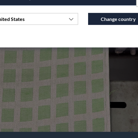
ited States
Change country
Continue to vaxbolin.se