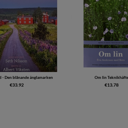
d - Den blånande änglamarken
Om lin Teknikhäft
€33.92
€13.78