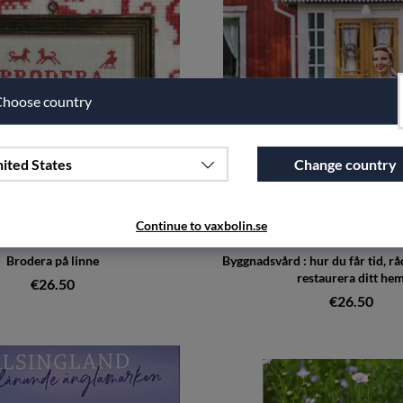
hoose country
ited States
Change country
Continue to vaxbolin.se
Brodera på linne
Byggnadsvård : hur du får tid, rå
restaurera ditt he
€26.50
€26.50