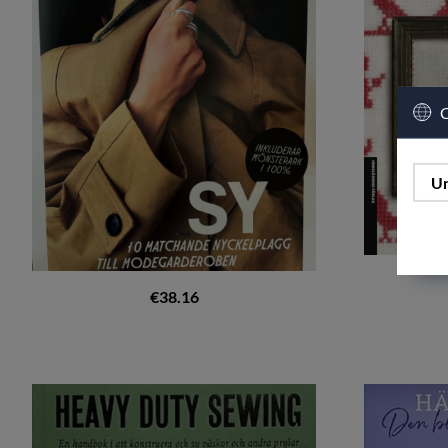
C
Un
€38.16