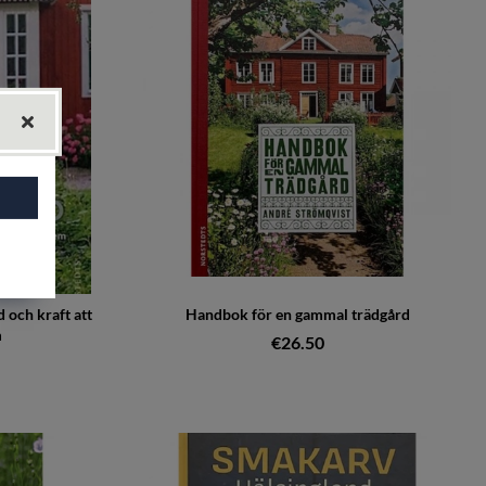
d och kraft att
Handbok för en gammal trädgård
m
€26.50