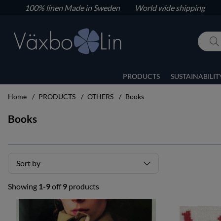
100% linen
Made in Sweden World wide shipping
PRODUCTS
SUSTAINABILIT
Home
PRODUCTS
OTHERS
Books
Books
Sort by
Showing
1-9
off
9
products
Products