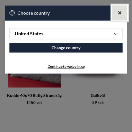
Kudde 40x40
Kudde 50x50 Rutig Strandråg
Choose country
895 sek
1250 sek
United States
Change country
Continue to vaxbolin.se
Kudde 40x70 Rutig Strandråg
Galltvål
1450 sek
59 sek