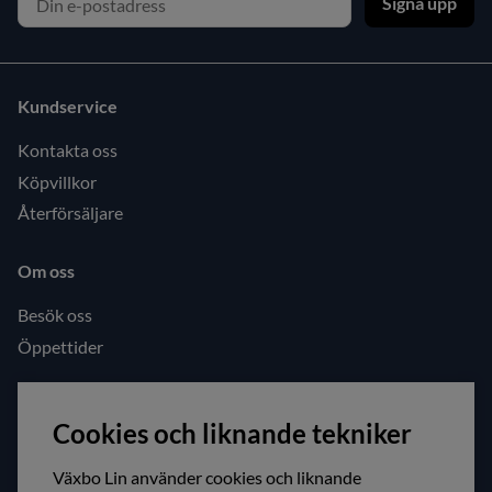
Signa upp
Kundservice
Kontakta oss
Köpvillkor
Återförsäljare
Om oss
Besök oss
Öppettider
Följ oss gärna!
Cookies och liknande tekniker
Facebook
Instagram
Växbo Lin använder cookies och liknande