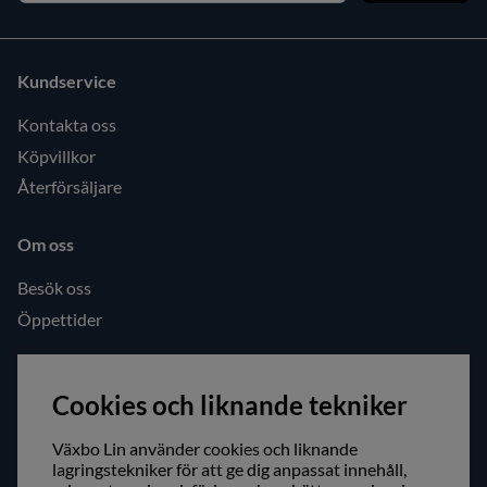
Kundservice
Kontakta oss
Köpvillkor
Återförsäljare
Om oss
Besök oss
Öppettider
Följ oss gärna!
Cookies och liknande tekniker
Facebook
Instagram
Växbo Lin använder cookies och liknande
lagringstekniker för att ge dig anpassat innehåll,