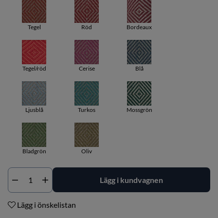
Tegel
Röd
Bordeaux
Tegel/röd
Cerise
Blå
Ljusblå
Turkos
Mossgrön
Bladgrön
Oliv
Lägg i kundvagnen
Antal
Lägg i önskelistan