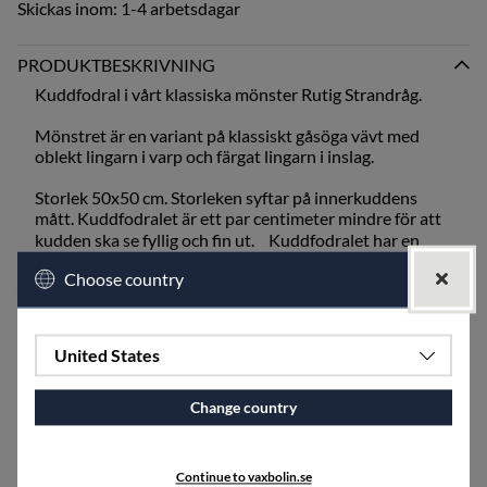
Skickas inom:
1-4 arbetsdagar
PRODUKTBESKRIVNING
Kuddfodral i vårt klassiska mönster Rutig Strandråg.
Mönstret är en variant på klassiskt gåsöga vävt med
oblekt lingarn i varp och färgat lingarn i inslag.
Storlek 50x50 cm. Storleken syftar på innerkuddens
mått. Kuddfodralet är ett par centimeter mindre för att
kudden ska se fyllig och fin ut. Kuddfodralet har en
dragkedja i botten för att komma åt innerkudden.
Choose country
Innerkudde ingår EJ i priset, utan köpes till separat om
så önskas.
Kuddar i mönstret Rutig Strandråg finns i
United States
storlekarna 50x50cm och 40x70cm.
Rutig Strandråg finns även som duk, löpare,
Change country
bordstablett och metervara.
SPECIFIKATIONER
Continue to vaxbolin.se