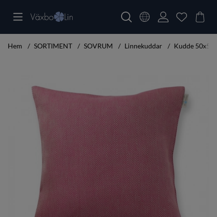
Hem
SORTIMENT
SOVRUM
Linnekuddar
Kudde 50x50 R
Produktbilder Kudde 50x50 Rutig Strandråg