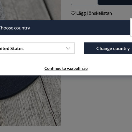
Lägg i önskelistan
hoose country
PRODUKTBESKRIVNING
Keps i tyget Rödven. Tillve
justering av storlek.
ited States
Change country
SPECIFIKATIONER
Continue to vaxbolin.se