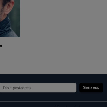
en
Signa upp