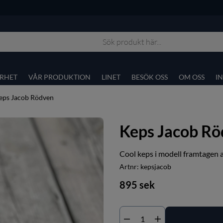
RHET
VÅR PRODUKTION
LINET
BESÖK OSS
OM OSS
I
eps Jacob Rödven
Keps Jacob Rö
Cool keps i modell framtagen a
Artnr:
kepsjacob
895
sek