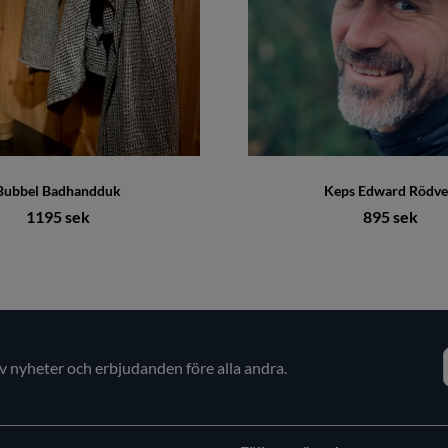
Bubbel Badhandduk
Keps Edward Rödv
1195 sek
895 sek
av nyheter och erbjudanden före alla andra.