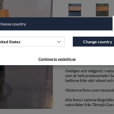
Blå, läder natur
Läder natur
hoose country
Antal
ited States
Change country
Lägg i önskelistan
Continue to vaxbolin.se
PRODUKTBESKRIVNING
Gedigen och välgjord, i natur
som är helt producerade i Sve
hellinne från vårt väveri och
Väskorna finns som necessä
Alla finns i samma färgställ
naturläder från Tärnsjö Garv