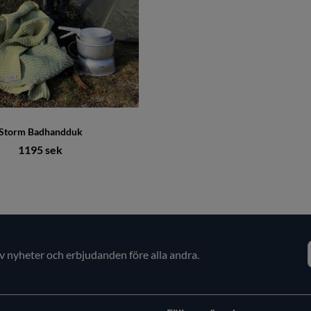
Storm Badhandduk
1195 sek
av nyheter och erbjudanden före alla andra.