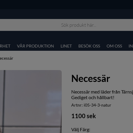
RHET
VÅR PRODUKTION
LINET
BESÖK OSS
OM OSS
I
ecessär
Necessär
Necessär med läder från Tärnsj
Gediget och hållbart!
Artnr:
i05-34-3-natur
1100
sek
Välj Färg: