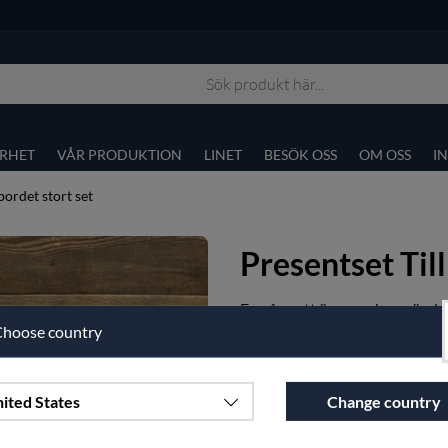
RHET
VÅR PRODUKTION
LINET
BESÖK OSS
OM OSS
I
bordet stort set
Presentset Till
En gåva att ärvas och användas
hoose country
Artnr:
p11-1-160X350-90
5495
sek
ited States
Change country