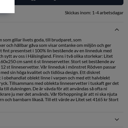
Skickas inom:
1-4 arbetsdagar
m som gillar livets goda, till brudparet, som
cker och hållbar gåva som visar omtanke om miljön och ger
tt fint presentset i 100% lin bestående av en linneduk med
sytt av oss i Hälsingland. Finns i två olika storlekar: Litet
60x250 cm samt 6 st linneservetter. Stort set bestående av
12 st linneservetter. Vår linneduk i mönstret Rödven passar
st med sin höga kvalitet och tidlösa design. Ett diskret
 i obehandlat oblekt linne i varpen och med ett halvblekt
tryck. Tillsammans med oblekta linneservetter i tuskaft ger det
a till dukningen. De är vävda för att användas så ofta ni
ckrare ju mer det används. Vår förhoppning är att ni ska njuta
n och barnbarn likaså. Till ett värde av Litet set 4165 kr Stort