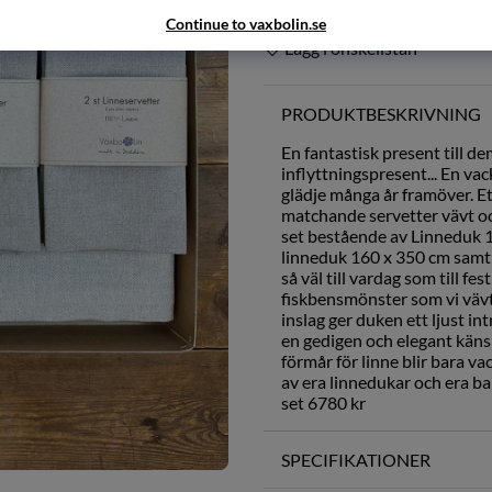
Continue to vaxbolin.se
Lägg i önskelistan
PRODUKTBESKRIVNING
En fantastisk present till de
inflyttningspresent... En va
glädje många år framöver. E
matchande servetter vävt och 
set bestående av Linneduk 1
linneduk 160 x 350 cm samt 
så väl till vardag som till fe
fiskbensmönster som vi vävt
inslag ger duken ett ljust in
en gedigen och elegant känsl
förmår för linne blir bara va
av era linnedukar och era bar
set 6780 kr
SPECIFIKATIONER