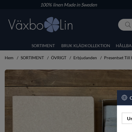
100% linen
Made in Sweden
SORTIMENT
BRUK KLÄDKOLLEKTION
HÅLLBA
Hem
SORTIMENT
ÖVRIGT
Erbjudanden
Presentset Till 
Produktbilder Presentset Till bordet stort set
C
Un