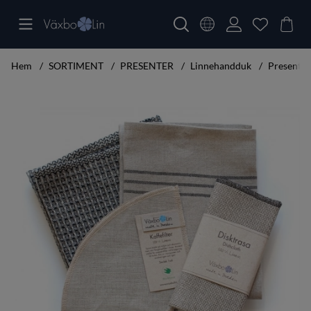
Hem
SORTIMENT
PRESENTER
Linnehandduk
Presentset
Produktbilder Presentset stor till köket Bubbel, Sara