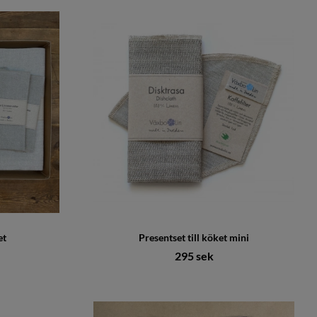
et
Presentset till köket mini
295 sek