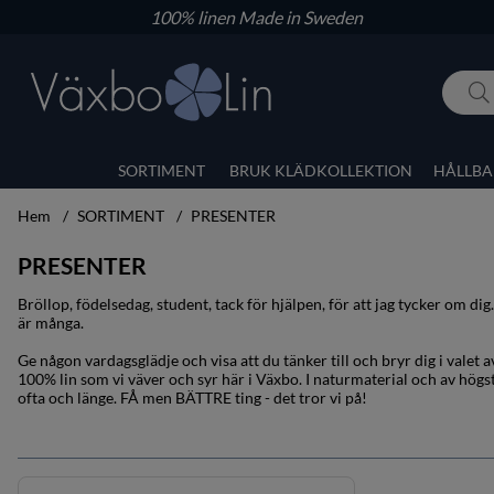
100% linen
Made in Sweden
SORTIMENT
BRUK KLÄDKOLLEKTION
HÅLLBA
Hem
SORTIMENT
PRESENTER
PRESENTER
Bröllop, födelsedag, student, tack för hjälpen, för att jag tycker om dig.
är många.
Ge någon vardagsglädje och visa att du tänker till och bryr dig i valet 
100% lin som vi väver och syr här i Växbo. I naturmaterial och av högsta
ofta och länge. FÅ men BÄTTRE ting - det tror vi på!