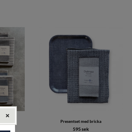
Bris, Rand
Presentset med bricka
e pris:
595 sek