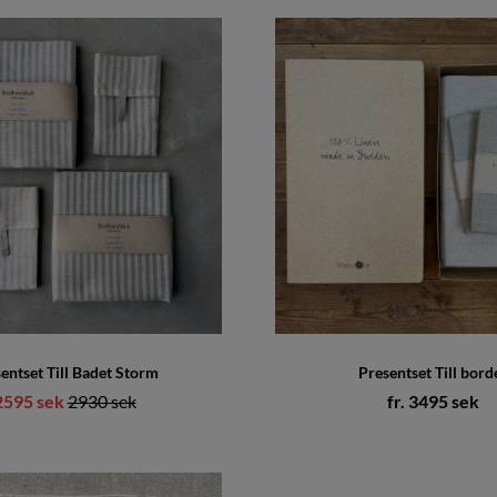
entset Till Badet Storm
Presentset Till bord
2595 sek
Ordinarie pris:
2930 sek
fr. 3495 sek