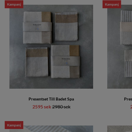
Kampanj
Kampanj
Presentset Till Badet Spa
Pres
2595 sek
Ordinarie pris:
2980 sek
Kampanj