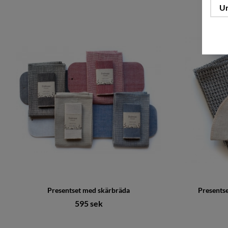
Un
Presentset med skärbräda
Presentse
595 sek