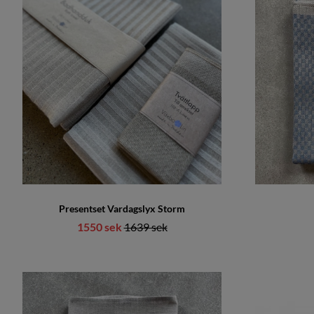
Presentset Vardagslyx Storm
1550 sek
Ordinarie pris:
1639 sek