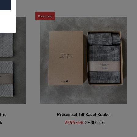
Kampanj
Bris
Presentset Till Badet Bubbel
e pris:
k
2595 sek
Ordinarie pris:
2980 sek