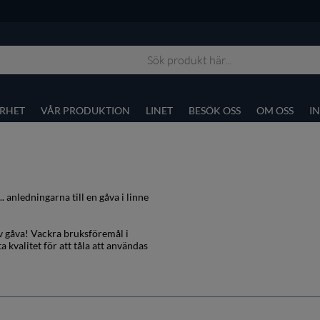
RHET
VÅR PRODUKTION
LINET
BESÖK OSS
OM OSS
I
.. anledningarna till en gåva i linne
av gåva! Vackra bruksföremål i
 kvalitet för att tåla att användas