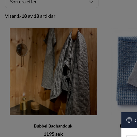
Sortera efter
Visar
1-18
av
18
artiklar
Produkter
C
Bubbel Badhandduk
Presents
1195 sek